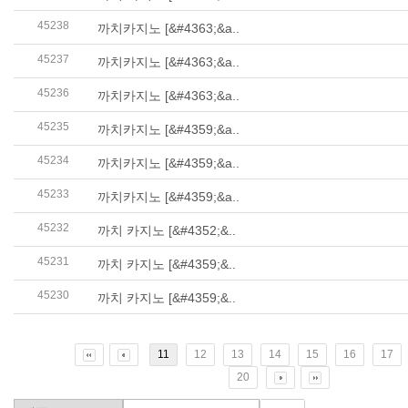
45238
까치카지노 [&#4363;&a..
45237
까치카지노 [&#4363;&a..
45236
까치카지노 [&#4363;&a..
45235
까치카지노 [&#4359;&a..
45234
까치카지노 [&#4359;&a..
45233
까치카지노 [&#4359;&a..
45232
까치 카지노 [&#4352;&..
45231
까치 카지노 [&#4359;&..
45230
까치 카지노 [&#4359;&..
11
12
13
14
15
16
17
20