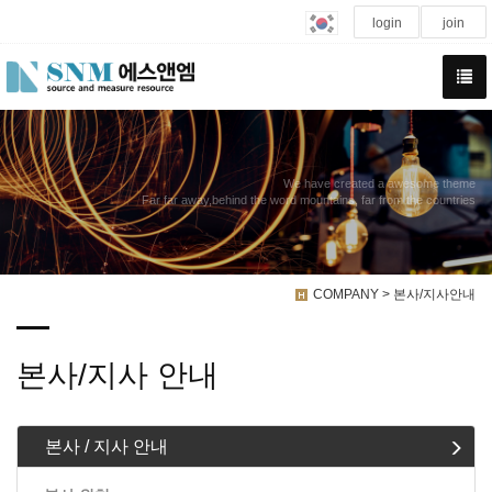
login
join
We have created a awesome theme
Far far away,behind the word mountains, far from the countries
COMPANY > 본사/지사안내
본사/지사 안내
본사 / 지사 안내