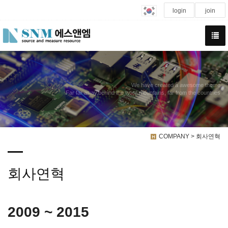
login
join
We have created a awesome theme
Far far away,behind the word mountains, far from the countries
COMPANY > 회사연혁
회사연혁
2009 ~ 2015